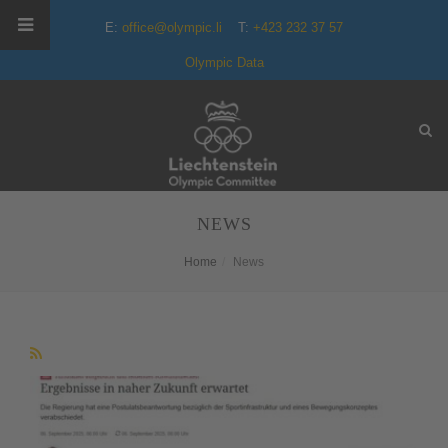
E:
office@olympic.li
T:
+423 232 37 57
Olympic Data
NEWS
Home
News