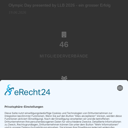
Olympic Day presented by LLB 2026 - ein grosser Erfolg
19.06.2026
46
MITGLIEDERVERBÄNDE
20000
VEREINSMITGLIEDER