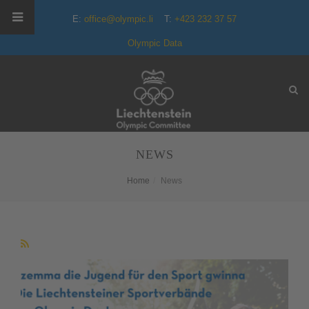
E:
office@olympic.li
T:
+423 232 37 57
Olympic Data
NEWS
Home
News