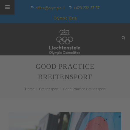
E:
office@olympic.li
T:
+423 232 37 57
Olympic Data
GOOD PRACTICE
BREITENSPORT
Home
Breitensport
Good Practice Breitensport