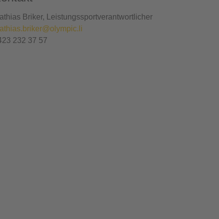
athias Briker, Leistungssportverantwortlicher
athias.briker@olympic.li
423 232 37 57