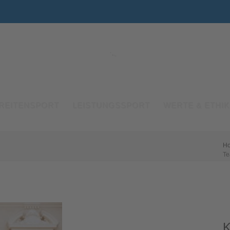
REITENSPORT
LEISTUNGSSPORT
WERTE & ETHIK
H
T
K