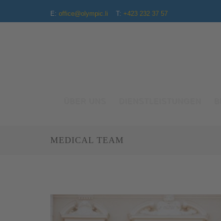
E:
office@olympic.li
T:
+423 232 37 57
ÜBER UNS
DIENSTLEISTUNGEN
B
MEDICAL TEAM