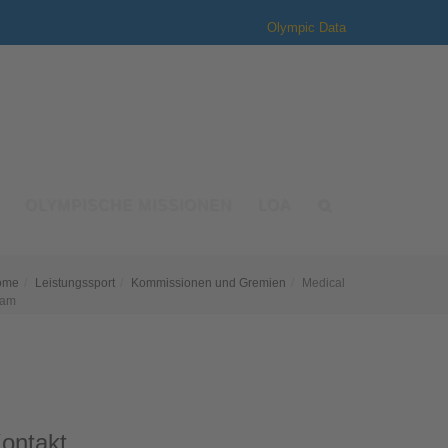
Olympic Data
OLYMPISCHE MISSIONEN
LOA
ome
Leistungssport
Kommissionen und Gremien
Medical
eam
ontakt