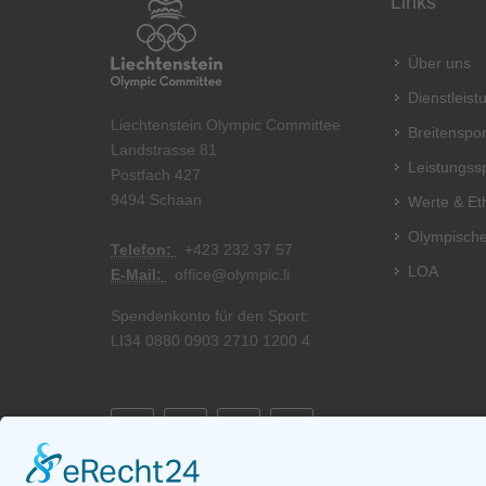
Links
Über uns
Dienstleis
Liechtenstein Olympic Committee
Breitenspor
Landstrasse 81
Leistungss
Postfach 427
9494 Schaan
Werte & Et
Olympische
Telefon:
+
423 232 37 57
LOA
E-Mail:
office@olympic.li
Spendenkonto für den Sport:
LI34 0880 0903 2710 1200 4