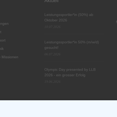
Aktuell
Leistungssportler*in (50%) ab
Oktober 2026
tungen
10.07.2026
t
port
Leistungssportler*in 50% (m/w/d)
gesucht!
hik
06.07.2026
 Missionen
Olympic Day presented by LLB
2026 - ein grosser Erfolg
19.06.2026