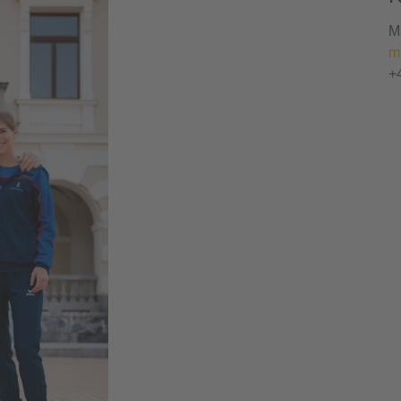
M
m
+