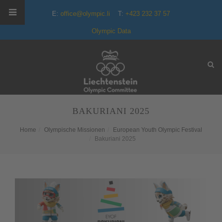
E:
office@olympic.li
T:
+423 232 37 57
Olympic Data
BAKURIANI 2025
Home
Olympische Missionen
European Youth Olympic Festival
Bakuriani 2025