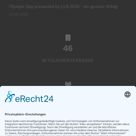
Olympic Day presented by LLB 2026 - ein grosser Erfolg
19.06.2026
46
MITGLIEDERVERBÄNDE
20000
VEREINSMITGLIEDER