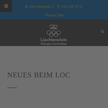
E:
office@olympic.li
T:
+423 232 37 57
Olympic Data
NEUES BEIM LOC