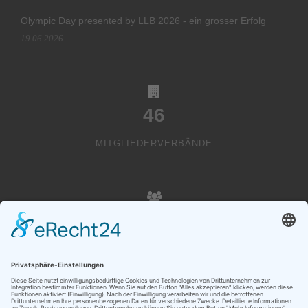
Olympic Day presented by LLB 2026 - ein grosser Erfolg
19.06.2026
46
MITGLIEDERVERBÄNDE
20000
VEREINSMITGLIEDER