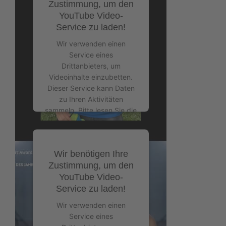
Zustimmung, um den
YouTube Video-
Mehr Informationen
Service zu laden!
Akzeptieren
Wir verwenden einen
Service eines
powered by
Usercentrics
Drittanbieters, um
Consent Management
Videoinhalte einzubetten.
Platform
&
eRecht24
Dieser Service kann Daten
zu Ihren Aktivitäten
sammeln. Bitte lesen Sie die
Details durch und stimmen
Sie der Nutzung des
Service zu, um dieses
Wir benötigen Ihre
Video anzusehen.
Zustimmung, um den
YouTube Video-
Mehr Informationen
Service zu laden!
Akzeptieren
Wir verwenden einen
Service eines
powered by
Usercentrics