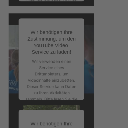
sammeln. Bitte lesen Sie die
Details durch und stimmen
Sie der Nutzung des
Service zu, um dieses
Video anzusehen.
Wir benötigen Ihre
Zustimmung, um den
Mehr Informationen
YouTube Video-
Service zu laden!
Akzeptieren
Wir verwenden einen
powered by
Usercentrics
Service eines
Consent Management
Drittanbieters, um
Platform
&
eRecht24
Videoinhalte einzubetten.
Dieser Service kann Daten
zu Ihren Aktivitäten
sammeln. Bitte lesen Sie die
Details durch und stimmen
Sie der Nutzung des
Service zu, um dieses
Wir benötigen Ihre
Video anzusehen.