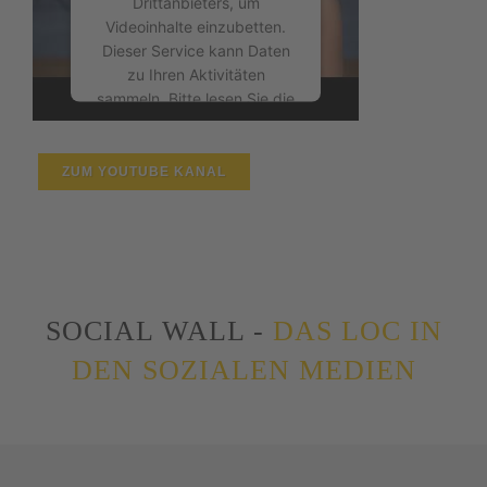
Drittanbieters, um
Consent Management
Videoinhalte einzubetten.
Platform
&
eRecht24
Dieser Service kann Daten
zu Ihren Aktivitäten
sammeln. Bitte lesen Sie die
Details durch und stimmen
Sie der Nutzung des
Service zu, um dieses
ZUM YOUTUBE KANAL
Video anzusehen.
Mehr Informationen
Akzeptieren
SOCIAL WALL -
DAS LOC IN
powered by
Usercentrics
DEN SOZIALEN MEDIEN
Consent Management
Platform
&
eRecht24