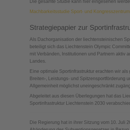
Die gesamte Studie kann hier eingesehen werde
Machbarkeitsstudie Sport- und Kongresszentrum
Strategiepapier zur Sportinfrastr
Als Dachorganisation der liechtensteinischen S
beteiligt sich das Liechtenstein Olympic Commi
mit Verbänden, Institutionen und Partnern aktiv 
Landes.
Eine optimale Sportinfrastruktur erachten wir als
Breiten-, Leistungs- und Spitzensportförderung un
Allgemeinheit möglichst uneingeschränkt zugängl
Abgeleitet aus diesen Überlegungen hat das Lie
Sportinfrastruktur Liechtenstein 2030 verabschi
Die Regierung hat in ihrer Sitzung vom 10. Juli
Abänderung des Subventionsgesetzes in Bezug au