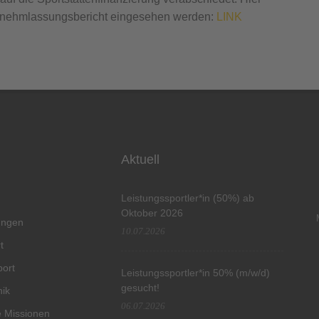
rnehmlassungsbericht eingesehen werden:
LINK
Aktuell
Leistungssportler*in (50%) ab
Oktober 2026
tungen
10.07.2026
t
port
Leistungssportler*in 50% (m/w/d)
gesucht!
hik
06.07.2026
 Missionen