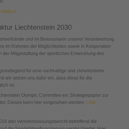
n:
 Malbun.
uktur Liechtenstein 2030
portverbände und im Bewusstsein unserer Verantwortung
ttee im Rahmen der Möglichkeiten sowie in Kooperation
an der Mitgestaltung der sportlichen Entwicklung des
 grundlegend für eine nachhaltige und zielorientierte
d wir setzen uns dafür ein, dass diese für die
ich ist.
chtenstein Olympic Committee ein Strategiepapier zur
edet. Dieses kann hier eingesehen werden:
LINK
 2018 den Vernehmlassungsbericht betreffend die
f die Sportstättenfinanzierung verabschiedet. Hier