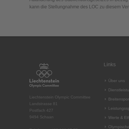
kann die Stellungnahme des LOC zu diesem Ve
Links
Über uns
Dienstleis
Liechtenstein Olympic Committee
Breitenspor
Landstrasse 81
Leistungss
Postfach 427
9494 Schaan
Werte & Et
Olympische