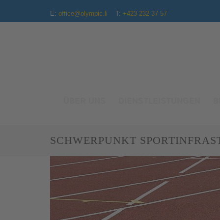
E:
office@olympic.li
T:
+423 232 37 57
ÜBER UNS
DIENSTLEISTUNGEN
B
SCHWERPUNKT SPORTINFRAS