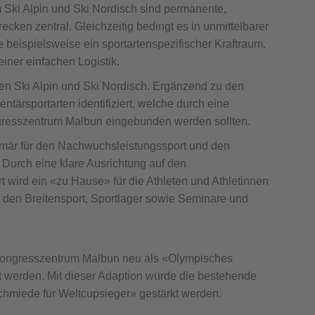
m Ski Alpin und Ski Nordisch sind permanente,
ecken zentral. Gleichzeitig bedingt es in unmittelbarer
beispielsweise ein sportartenspezifischer Kraftraum.
einer einfachen Logistik.
ten Ski Alpin und Ski Nordisch. Ergänzend zu den
ärsportarten identifiziert, welche durch eine
gresszentrum Malbun eingebunden werden sollten.
imär für den Nachwuchsleistungssport und den
 Durch eine klare Ausrichtung auf den
wird ein «zu Hause» für die Athleten und Athletinnen
den Breitensport, Sportlager sowie Seminare und
 Kongresszentrum Malbun neu als «Olympisches
werden. Mit dieser Adaption würde die bestehende
chmiede für Weltcupsieger» gestärkt werden.