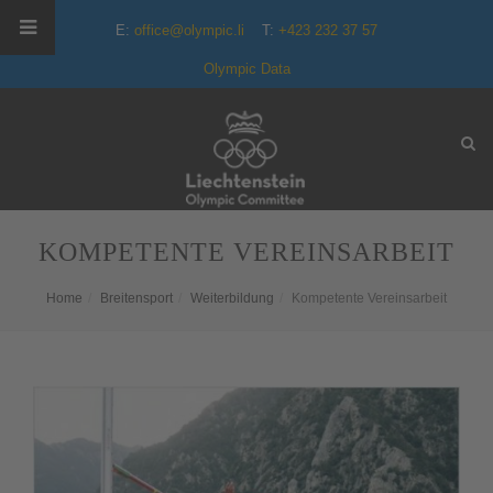
E:
office@olympic.li
T:
+423 232 37 57
Olympic Data
KOMPETENTE VEREINSARBEIT
Home
Breitensport
Weiterbildung
Kompetente Vereinsarbeit