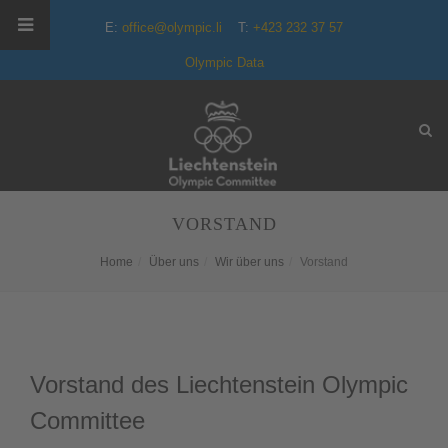
E:
office@olympic.li
T:
+423 232 37 57
Olympic Data
VORSTAND
Home
Über uns
Wir über uns
Vorstand
Vorstand des Liechtenstein Olympic
Committee