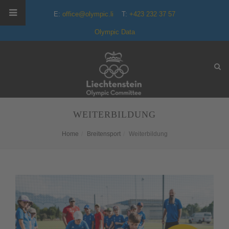
E:
office@olympic.li
T:
+423 232 37 57
Olympic Data
WEITERBILDUNG
Home
Breitensport
Weiterbildung