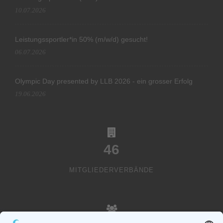
10.07.2026
Leistungssportler*in 50% (m/w/d) gesucht!
06.07.2026
Olympic Day presented by LLB 2026 - ein grosser Erfolg
19.06.2026
46
MITGLIEDERVERBÄNDE