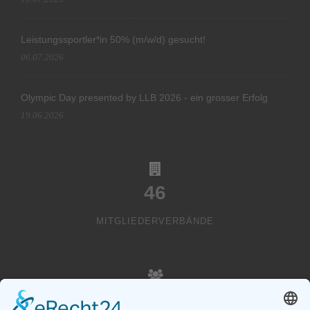
Leistungssportler*in 50% (m/w/d) gesucht!
06.07.2026
Olympic Day presented by LLB 2026 - ein grosser Erfolg
19.06.2026
46
MITGLIEDERVERBÄNDE
20000