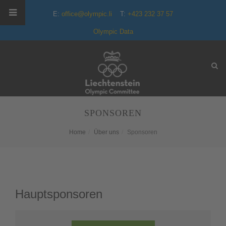
E:
office@olympic.li
T:
+423 232 37 57
Olympic Data
SPONSOREN
Home
Über uns
Sponsoren
Hauptsponsoren