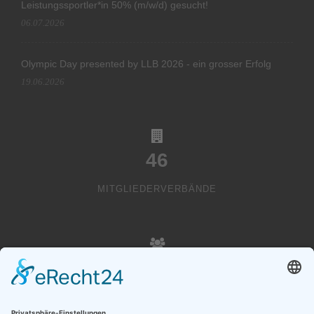
Leistungssportler*in 50% (m/w/d) gesucht!
06.07.2026
Olympic Day presented by LLB 2026 - ein grosser Erfolg
19.06.2026
46
MITGLIEDERVERBÄNDE
20000
VEREINSMITGLIEDER