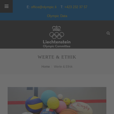
E:
office@olympic.li
T:
+423 232 37 57
Olympic Data
WERTE & ETHIK
Home
Werte & Ethik