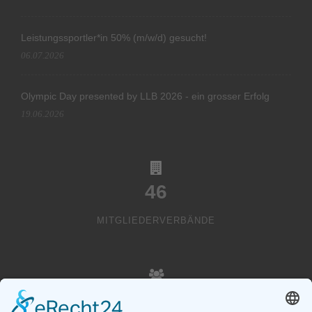
Leistungssportler*in 50% (m/w/d) gesucht!
06.07.2026
Olympic Day presented by LLB 2026 - ein grosser Erfolg
19.06.2026
46
MITGLIEDERVERBÄNDE
20000