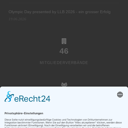
Olympic Day presented by LLB 2026 - ein grosser Erfolg
19.06.2026
46
MITGLIEDERVERBÄNDE
20000
VEREINSMITGLIEDER