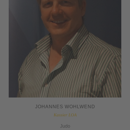
JOHANNES WOHLWEND
Kassier LOA
Judo