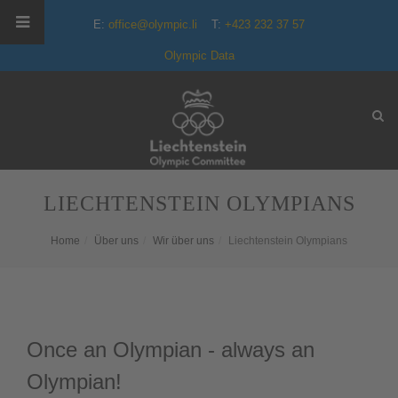
E:
office@olympic.li
T:
+423 232 37 57
Olympic Data
LIECHTENSTEIN OLYMPIANS
Home
Über uns
Wir über uns
Liechtenstein Olympians
Once an Olympian - always an
Olympian!