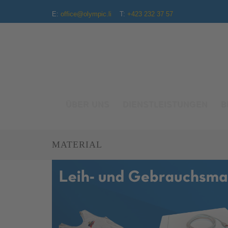
E:
office@olympic.li
T:
+423 232 37 57
ÜBER UNS
DIENSTLEISTUNGEN
B
MATERIAL