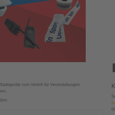
fladegeräte zum Verleih für Veranstaltungen.
K
hen.
S
tion.
s
0