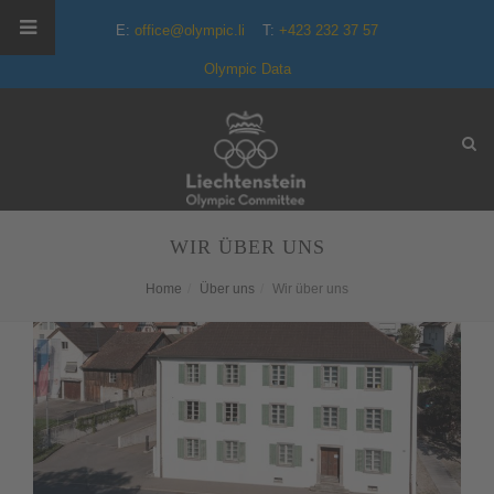
E:
office@olympic.li
T:
+423 232 37 57
Olympic Data
WIR ÜBER UNS
Home
Über uns
Wir über uns