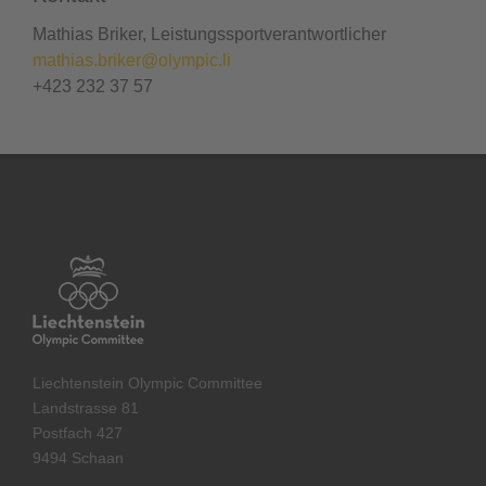
Mathias Briker, Leistungssportverantwortlicher
mathias.briker@olympic.li
+423 232 37 57
Liechtenstein Olympic Committee
Landstrasse 81
Postfach 427
9494 Schaan