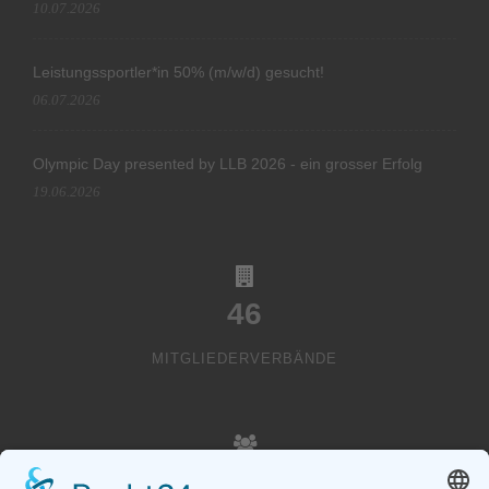
10.07.2026
Leistungssportler*in 50% (m/w/d) gesucht!
06.07.2026
Olympic Day presented by LLB 2026 - ein grosser Erfolg
19.06.2026
46
MITGLIEDERVERBÄNDE
20000