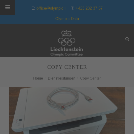
E:
office@olympic.li
T:
+423 232 37 57
Olympic Data
COPY CENTER
Home
Dienstleistungen
Copy Center