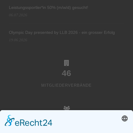
Leistungssportler*in 50% (m/w/d) gesucht!
06.07.2026
Olympic Day presented by LLB 2026 - ein grosser Erfolg
19.06.2026
46
MITGLIEDERVERBÄNDE
20000
VEREINSMITGLIEDER