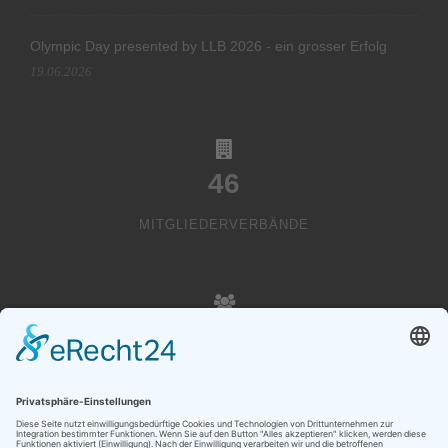
Olympic Day presented by LLB 2026 - ein grosser Erfolg
19.06.2026
46
MITGLIEDERVERBÄNDE
20000
VEREINSMITGLIEDER