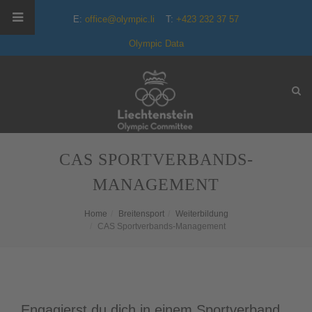
E:
office@olympic.li
T:
+423 232 37 57
Olympic Data
CAS SPORTVERBANDS-
MANAGEMENT
Home
Breitensport
Weiterbildung
CAS Sportverbands-Management
Engagierst du dich in einem Sportverband