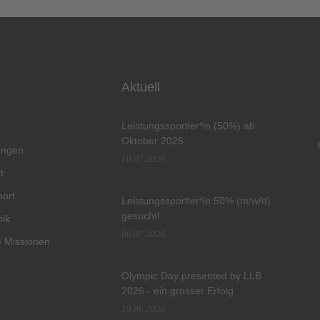
Aktuell
Leistungssportler*in (50%) ab
Oktober 2026
tungen
10.07.2026
t
port
Leistungssportler*in 50% (m/w/d)
gesucht!
hik
06.07.2026
 Missionen
Olympic Day presented by LLB
2026 - ein grosser Erfolg
19.06.2026