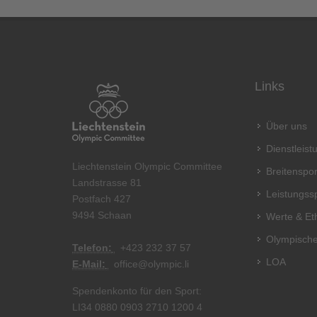
Links
Über uns
Dienstleis
Liechtenstein Olympic Committee
Breitenspor
Landstrasse 81
Leistungss
Postfach 427
9494 Schaan
Werte & Et
Olympische
Telefon:
+
423 232 37 57
LOA
E-Mail:
office@olympic.li
Spendenkonto für den Sport:
LI34 0880 0903 2710 1200 4