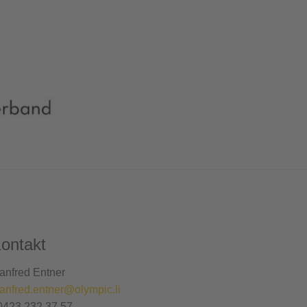
ontakt
anfred Entner
anfred.entner@olympic.li
0423 232 37 57