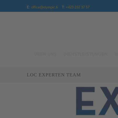
E:
office@olympic.li
T:
+423 232 37 57
ÜBER UNS
DIENSTLEISTUNGEN
B
LOC EXPERTEN TEAM