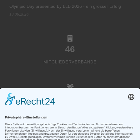
Olympic Day presented by LLB 2026 - ein grosser Erfolg
19.06.2026
46
MITGLIEDERVERBÄNDE
20000
VEREINSMITGLIEDER