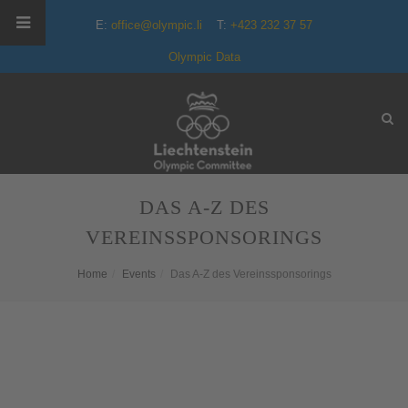
E:
office@olympic.li
T:
+423 232 37 57
Olympic Data
DAS A-Z DES
VEREINSSPONSORINGS
Home
Events
Das A-Z des Vereinssponsorings