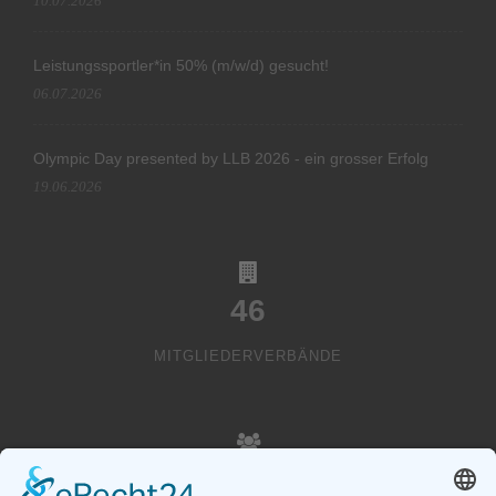
10.07.2026
Leistungssportler*in 50% (m/w/d) gesucht!
06.07.2026
Olympic Day presented by LLB 2026 - ein grosser Erfolg
19.06.2026
46
MITGLIEDERVERBÄNDE
20000