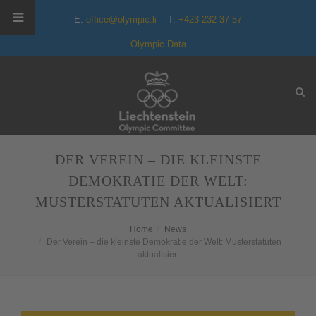
E:
office@olympic.li
T:
+423 232 37 57
Olympic Data
DER VEREIN – DIE KLEINSTE
DEMOKRATIE DER WELT:
MUSTERSTATUTEN AKTUALISIERT
Home
News
Der Verein – die kleinste Demokratie der Welt: Musterstatuten
aktualisiert