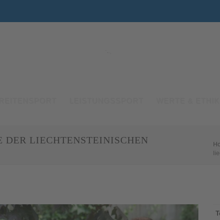
REITENSPORT
LEISTUNGSSPORT
WERTE & ETHIK
E DER LIECHTENSTEINISCHEN
H
li
T