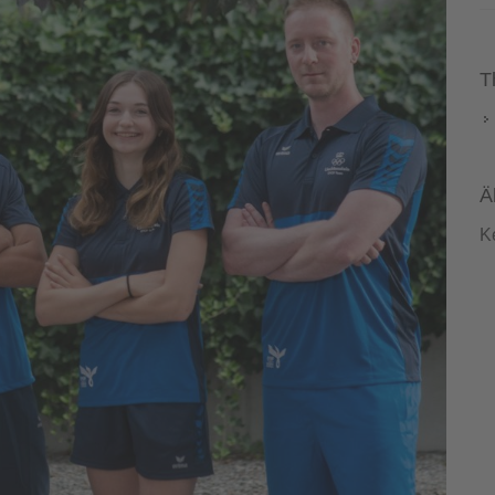
T
Ä
K