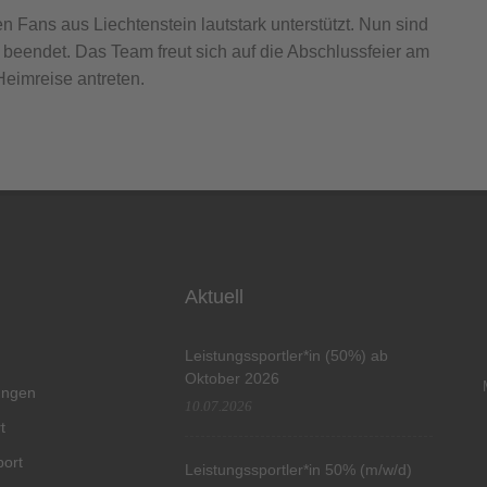
Fans aus Liechtenstein lautstark unterstützt. Nun sind
 beendet. Das Team freut sich auf die Abschlussfeier am
imreise antreten.
Aktuell
Leistungssportler*in (50%) ab
Oktober 2026
tungen
10.07.2026
t
port
Leistungssportler*in 50% (m/w/d)