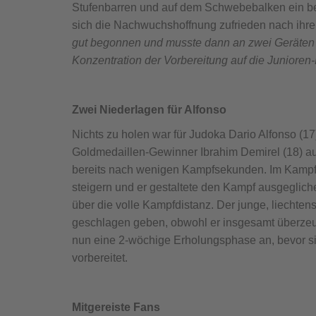
Stufenbarren und auf dem Schwebebalken ein bes
sich die Nachwuchshoffnung zufrieden nach ihrem
gut begonnen und musste dann an zwei Geräten l
Konzentration der Vorbereitung auf die Junioren
Zwei Niederlagen für Alfonso
Nichts zu holen war für Judoka Dario Alfonso (1
Goldmedaillen-Gewinner Ibrahim Demirel (18) a
bereits nach wenigen Kampfsekunden. Im Kampf i
steigern und er gestaltete den Kampf ausgegli
über die volle Kampfdistanz. Der junge, liechte
geschlagen geben, obwohl er insgesamt überzeuge
nun eine 2-wöchige Erholungsphase an, bevor si
vorbereitet.
Mitgereiste Fans