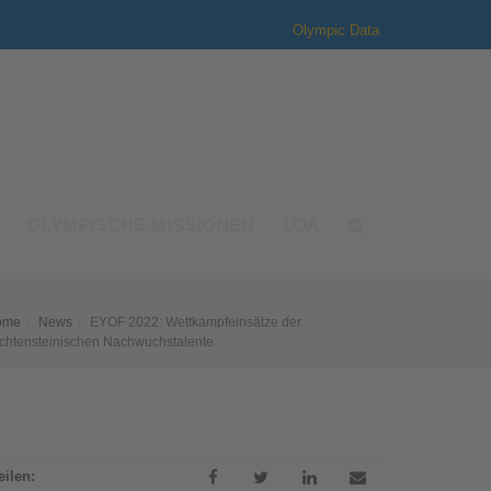
Olympic Data
OLYMPISCHE MISSIONEN
LOA
ome
News
EYOF 2022: Wettkampfeinsätze der
echtensteinischen Nachwuchstalente
eilen: