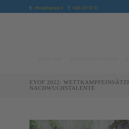
E:
office@olympic.li
T:
+423 232 37 57
ÜBER UNS
DIENSTLEISTUNGEN
B
EYOF 2022: WETTKAMPFEINSÄTZ
NACHWUCHSTALENTE