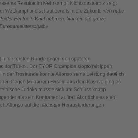
seres Resultat im Mehrkampf. Nichtsdestotrotz zeigt
 Wettkampf und schaut bereits in die Zukunft: «
Ich habe
eider Fehler in Kauf nehmen. Nun gilt die ganze
-Europameisterschaft.»
7) in der ersten Runde gegen den späteren
us der Türkei. Der EYOF-Champion siegte mit Ippon
n der Trostrunde konnte Alfonso seine Leistung deutlich
chener. Gegen Muharrem Hyseni aus dem Kosovo ging es
nsteinische Judoka musste sich am Schluss knapp
nder als sein Kontrahent auftrat. Als nächstes steht
ch Alfonso auf die nächsten Herausforderungen