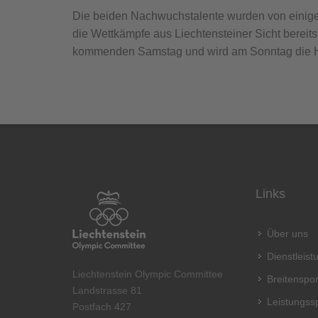
Die beiden Nachwuchstalente wurden von einigen 
die Wettkämpfe aus Liechtensteiner Sicht bereits
kommenden Samstag und wird am Sonntag die He
Links
Über uns
Dienstleis
Liechtenstein Olympic Committee
Breitenspor
Landstrasse 81
Leistungss
Postfach 427