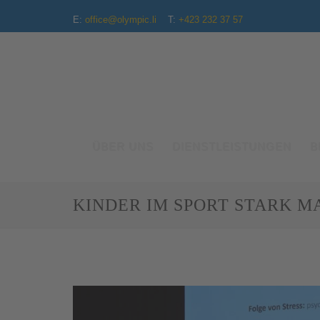
E:
office@olympic.li
T:
+423 232 37 57
ÜBER UNS
DIENSTLEISTUNGEN
B
KINDER IM SPORT STARK 