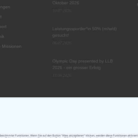
Oktober 2026
tungen
10.07.2026
t
port
Leistungssportler*in 50% (m/w/d)
gesucht!
hik
06.07.2026
 Missionen
Olympic Day presented by LLB
2026 - ein grosser Erfolg
19.06.2026