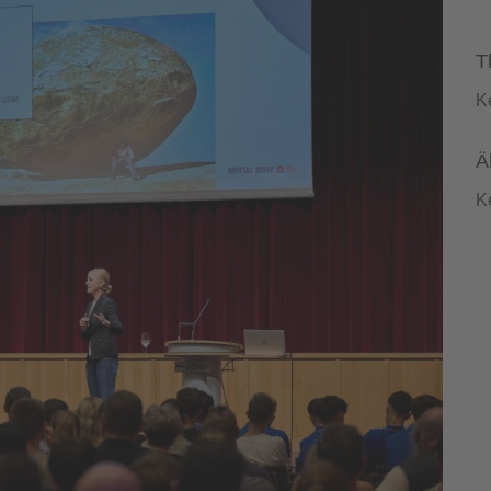
T
K
Ä
K