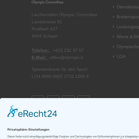
Dienstleis
Liechtenstein Olympic Committee
Breitenspor
Landstrasse 81
Leistungss
Postfach 427
9494 Schaan
Werte & Et
Olympische
Telefon:
+
423 232 37 57
LOA
E-Mail:
office@olympic.li
Spendenkonto für den Sport:
LI34 0880 0903 2710 1200 4