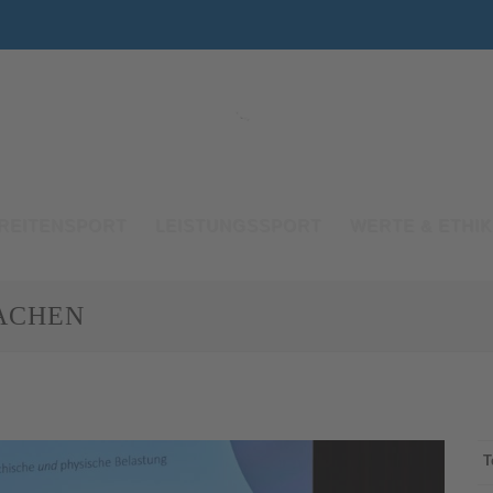
REITENSPORT
LEISTUNGSSPORT
WERTE & ETHIK
MACHEN
T