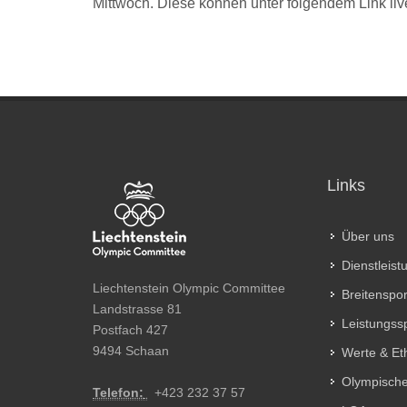
Mittwoch. Diese können unter folgendem Link liv
Links
Über uns
Dienstleis
Liechtenstein Olympic Committee
Breitenspor
Landstrasse 81
Leistungss
Postfach 427
9494 Schaan
Werte & Et
Olympische
Telefon:
+
423 232 37 57