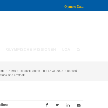
Olympic Data
OLYMPISCHE MISSIONEN
LOA
ome
News
Ready to Shine – die EYOF 2022 in Banská
strica sind eröffnet!
eilen: