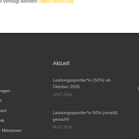
e verfolgt werden:
https://eoctv.org
Aktuell
Leistungssportler*in (50%) ab
Oktober 2026
tungen
10.07.2026
t
port
Leistungssportler*in 50% (m/w/d)
gesucht!
hik
06.07.2026
 Missionen