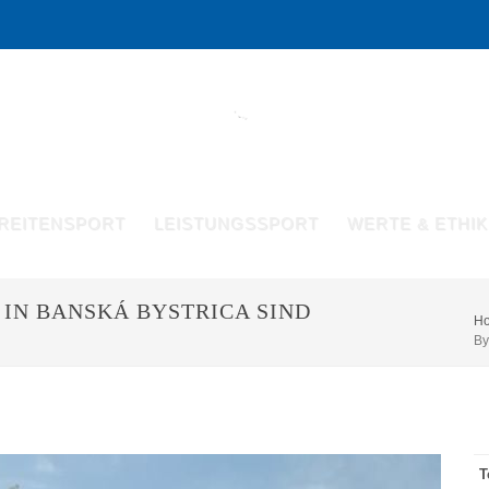
REITENSPORT
LEISTUNGSSPORT
WERTE & ETHIK
2 IN BANSKÁ BYSTRICA SIND
H
By
T