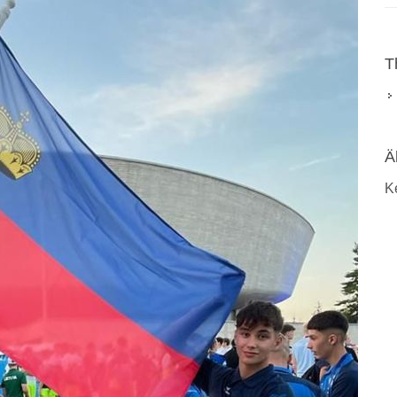
T
Ä
K