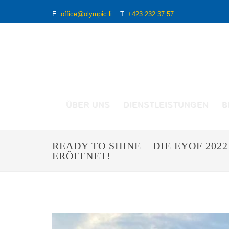
E:
office@olympic.li
T:
+423 232 37 57
ÜBER UNS
DIENSTLEISTUNGEN
B
READY TO SHINE – DIE EYOF 202
ERÖFFNET!