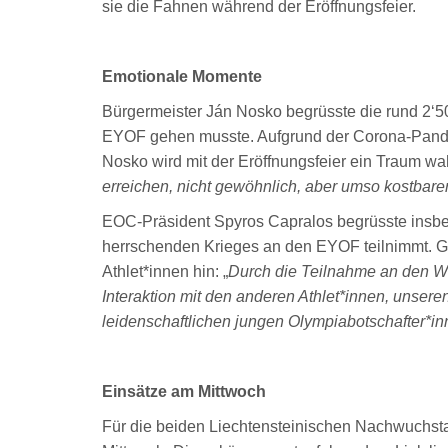
sie die Fahnen während der Eröffnungsfeier.
Emotionale Momente
Bürgermeister Ján Nosko begrüsste die rund 2‘5
EYOF gehen musste. Aufgrund der Corona-Pande
Nosko wird mit der Eröffnungsfeier ein Traum wah
erreichen, nicht gewöhnlich, aber umso kostbarer
EOC-Präsident Spyros Capralos begrüsste insbe
herrschenden Krieges an den EYOF teilnimmt. Gl
Athlet*innen hin: „
Durch die Teilnahme an den W
Interaktion mit den anderen Athlet*innen, unsere
leidenschaftlichen jungen Olympiabotschafter*in
Einsätze am Mittwoch
Für die beiden Liechtensteinischen Nachwuchs