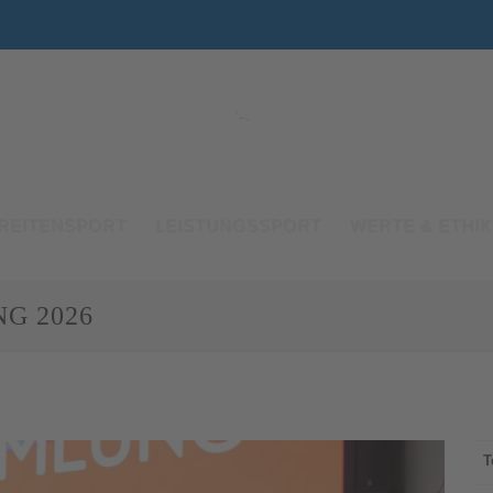
REITENSPORT
LEISTUNGSSPORT
WERTE & ETHIK
G 2026
T