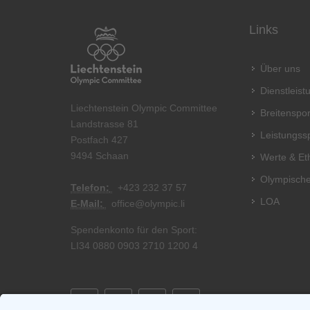
Links
Über uns
Dienstleis
Liechtenstein Olympic Committee
Breitenspor
Landstrasse 81
Leistungss
Postfach 427
9494 Schaan
Werte & Et
Olympische
Telefon:
+
423 232 37 57
LOA
E-Mail:
office@olympic.li
Spendenkonto für den Sport:
LI34 0880 0903 2710 1200 4