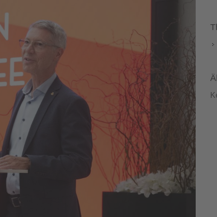
T
Ä
K