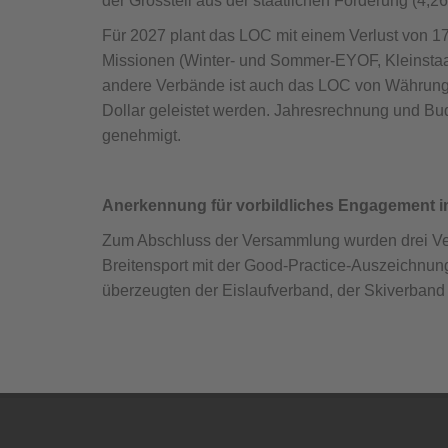
der Grossteil aus der staatlichen Förderung (4,2
Für 2027 plant das LOC mit einem Verlust von 1
Missionen (Winter- und Sommer-EYOF, Kleinstaa
andere Verbände ist auch das LOC von Währungsve
Dollar geleistet werden. Jahresrechnung und B
genehmigt.
Anerkennung für vorbildliches Engagement i
Zum Abschluss der Versammlung wurden drei Ve
Breitensport mit der Good-Practice-Auszeichnun
überzeugten der Eislaufverband, der Skiverband