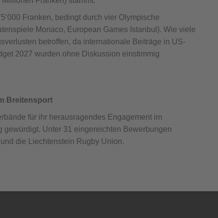
6 Millionen Franken) stammt.
75‘000 Franken, bedingt durch vier Olympische
tenspiele Monaco, European Games Istanbul). Wie viele
rlusten betroffen, da internationale Beiträge in US-
udget 2027 wurden ohne Diskussion einstimmig
m Breitensport
rbände für ihr herausragendes Engagement im
g gewürdigt. Unter 31 eingereichten Bewerbungen
 und die Liechtenstein Rugby Union.