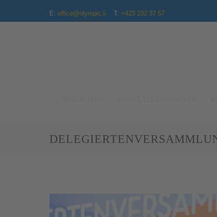
E:
office@olympic.li
T:
+423 232 37 57
ÜBER UNS
DIENSTLEISTUNGEN
B
DELEGIERTENVERSAMMLUN