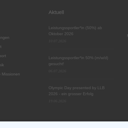
Aktuell
Leistungssportler*in (50%) ab
Oktober 2026
tungen
10.07.2026
t
port
Leistungssportler*in 50% (m/w/d)
gesucht!
hik
06.07.2026
 Missionen
Olympic Day presented by LLB
2026 - ein grosser Erfolg
19.06.2026