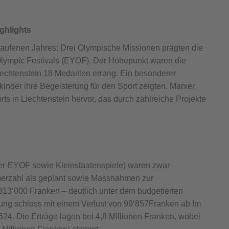
ghlights
laufenen Jahres: Drei Olympische Missionen prägten die
Olympic Festivals (EYOF). Der Höhepunkt waren die
iechtenstein 18 Medaillen errang. Ein besonderer
nder ihre Begeisterung für den Sport zeigten. Marxer
s in Liechtenstein hervor, das durch zahlreiche Projekte
mer-EYOF sowie Kleinstaatenspiele) waren zwar
hmerzahl als geplant sowie Massnahmen zur
313‘000 Franken – deutlich unter dem budgetierten
ng schloss mit einem Verlust von 99‘857Franken ab Im
524. Die Erträge lagen bei 4,8 Millionen Franken, wobei