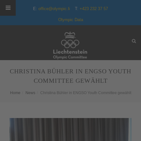
E:
office@olympic.li
T:
+423 232 37 57
Olympic Data
CHRISTINA BÜHLER IN ENGSO YOUTH
COMMITTEE GEWÄHLT
Home
News
Christina Bühler in ENGSO Youth Committee gewählt