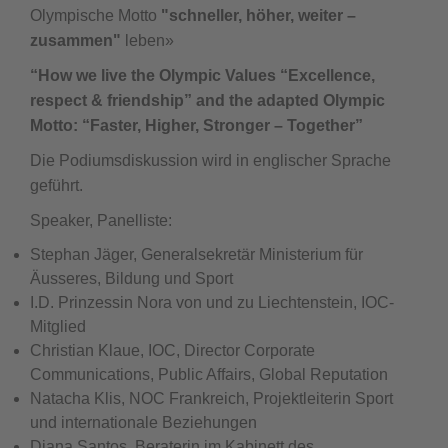
Olympische Motto
"s
chneller, höher, weiter –
zusammen"
leben»
“How we live the Olympic Values “Excellence,
respect & friendship” and the adapted Olympic
Motto: “Faster, Higher, Stronger – Together”
Die Podiumsdiskussion wird in englischer Sprache
geführt.
Speaker, Panelliste:
Stephan Jäger, Generalsekretär Ministerium für
Äusseres, Bildung und Sport
I.D. Prinzessin Nora von und zu Liechtenstein, IOC-
Mitglied
Christian Klaue, IOC, Director Corporate
Communications, Public Affairs, Global Reputation
Natacha Klis, NOC Frankreich, Projektleiterin Sport
und internationale Beziehungen
Diana Santos, Beraterin im Kabinett des