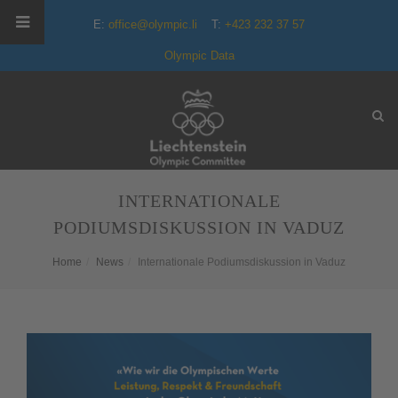
E:
office@olympic.li
T:
+423 232 37 57
Olympic Data
INTERNATIONALE
PODIUMSDISKUSSION IN VADUZ
Home
News
Internationale Podiumsdiskussion in Vaduz