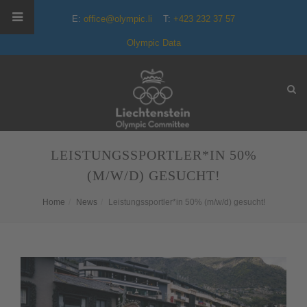
E:
office@olympic.li
T:
+423 232 37 57
Olympic Data
LEISTUNGSSPORTLER*IN 50%
(M/W/D) GESUCHT!
Home
News
Leistungssportler*in 50% (m/w/d) gesucht!