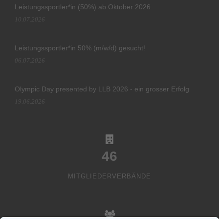
Leistungssportler*in (50%) ab Oktober 2026
10.07.2026
Leistungssportler*in 50% (m/w/d) gesucht!
06.07.2026
Olympic Day presented by LLB 2026 - ein grosser Erfolg
19.06.2026
46
MITGLIEDERVERBÄNDE