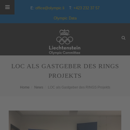
E:
office@olympic.li
T:
+423 232 37 57
Olympic Data
LOC ALS GASTGEBER DES RINGS
PROJEKTS
Home
News
LOC als Gastgeber des RINGS Projekts