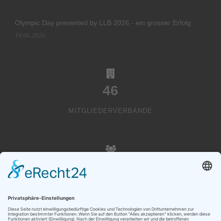
Olympic Day presented by LLB 2026 - ein grosser Erfolg
19.06.2026
46
MITGLIEDERVERBÄNDE
20000
VEREINSMITGLIEDER