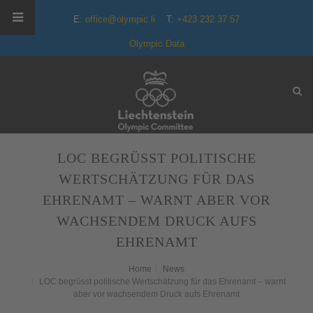
E:
office@olympic.li
T:
+423 232 37 57
Olympic Data
LOC BEGRÜSST POLITISCHE
WERTSCHÄTZUNG FÜR DAS
EHRENAMT – WARNT ABER VOR
WACHSENDEM DRUCK AUFS
EHRENAMT
Home
News
LOC begrüsst politische Wertschätzung für das Ehrenamt – warnt
aber vor wachsendem Druck aufs Ehrenamt