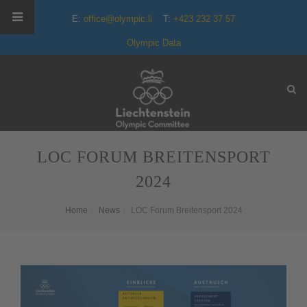
E:
office@olympic.li
T:
+423 232 37 57
Olympic Data
LOC FORUM BREITENSPORT
2024
Home
News
LOC Forum Breitensport 2024