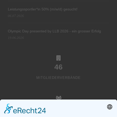
Leistungssportler*in 50% (m/w/d) gesucht!
06.07.2026
Olympic Day presented by LLB 2026 - ein grosser Erfolg
19.06.2026
46
MITGLIEDERVERBÄNDE
20000