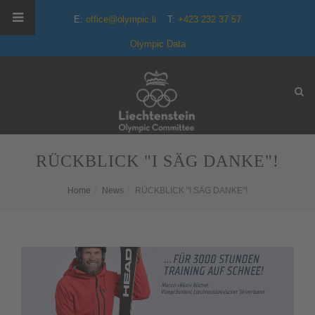
E:
office@olympic.li
T:
+423 232 37 57
Olympic Data
RÜCKBLICK "I SÄG DANKE"!
Home
News
RÜCKBLICK "I SÄG DANKE"!