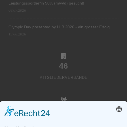
Leistungssportler*in 50% (m/w/d) gesucht!
06.07.2026
Olympic Day presented by LLB 2026 - ein grosser Erfolg
19.06.2026
46
MITGLIEDERVERBÄNDE
20000
VEREINSMITGLIEDER