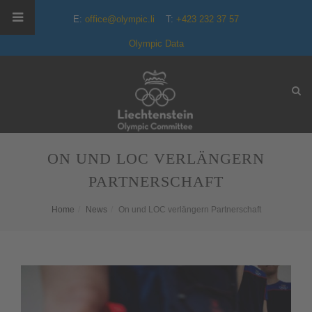
E:
office@olympic.li
T:
+423 232 37 57
Olympic Data
ON UND LOC VERLÄNGERN
PARTNERSCHAFT
Home
News
On und LOC verlängern Partnerschaft