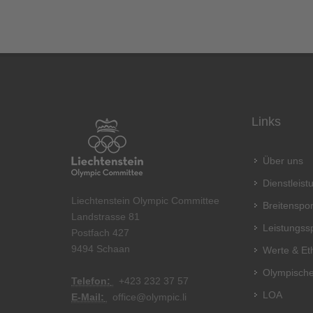
Links
Über uns
Dienstleis
Liechtenstein Olympic Committee
Breitenspor
Landstrasse 81
Leistungss
Postfach 427
9494 Schaan
Werte & Et
Olympische
Telefon:
+
423 232 37 57
LOA
E-Mail:
office@olympic.li