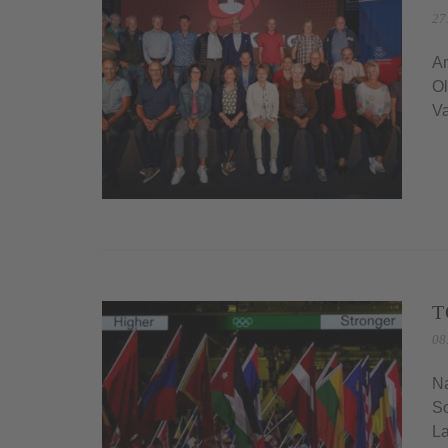
27
Am
Ol
Va
T
08
Na
So
La