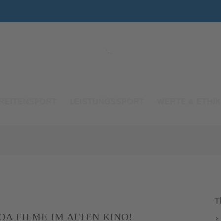
REITENSPORT
LEISTUNGSSPORT
WERTE & ETHIK
T
OA FILME IM ALTEN KINO!