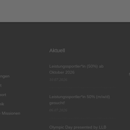
Aktuell
Leistungssportler*in (50%) ab
Oktober 2026
tungen
10.07.2026
t
port
Leistungssportler*in 50% (m/w/d)
gesucht!
hik
06.07.2026
 Missionen
Olympic Day presented by LLB