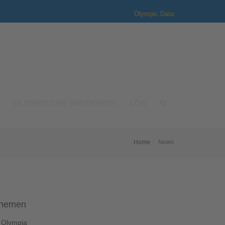
Olympic Data
OLYMPISCHE MISSIONEN
LOA
Home
News
hemen
Olympia