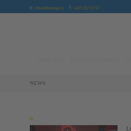
E:
office@olympic.li
T:
+423 232 37 57
ÜBER UNS
DIENSTLEISTUNGEN
B
NEWS
L