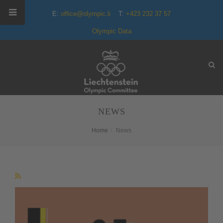
E:
office@olympic.li
T:
+423 232 37 57
Olympic Data
NEWS
Home
News