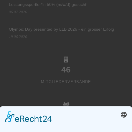
Leistungssportler*in 50% (m/w/d) gesucht!
06.07.2026
Olympic Day presented by LLB 2026 - ein grosser Erfolg
19.06.2026
46
MITGLIEDERVERBÄNDE
20000
VEREINSMITGLIEDER