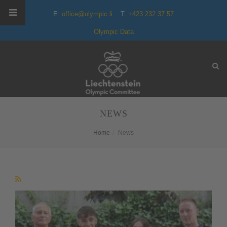
E:
office@olympic.li
T:
+423 232 37 57
Olympic Data
NEWS
Home
News