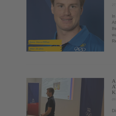
27
In
At
Ih
wa
Re
A
A
K
09
Di