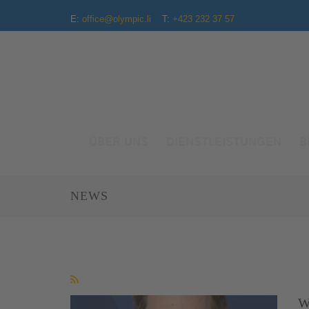
E:
office@olympic.li
T:
+423 232 37 57
ÜBER UNS
DIENSTLEISTUNGEN
B
NEWS
W