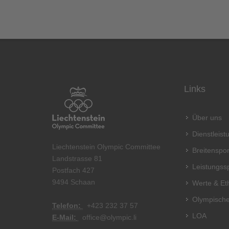
Links
Über uns
Dienstleis
Liechtenstein Olympic Committee
Breitenspor
Landstrasse 81
Leistungss
Postfach 427
9494 Schaan
Werte & Et
Olympische
Telefon:
+
423 232 37 57
LOA
E-Mail:
office@olympic.li