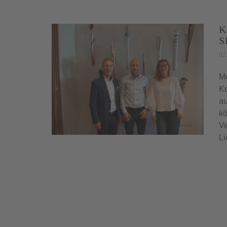
K
S
02
Me
Ko
au
kö
Ve
Li