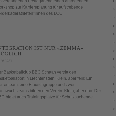
 vergangenen Freitagabend einen aufregenden
rkshop zur Karriereplanung für aufstrebende
rderkaderathleten*innen des LOC.
NTEGRATION IST NUR «ZEMMA»
ÖGLICH
.10.2023
r Basketballclub BBC Schaan vertritt den
sketballsport in Liechtenstein. Klein, aber fein: Ein
rrenteam, eine Plauschgruppe und zwei
chwuchsteams bilden den Verein. Klein, aber oho: Der
C bietet auch Trainingsplätze für Schutzsuchende.