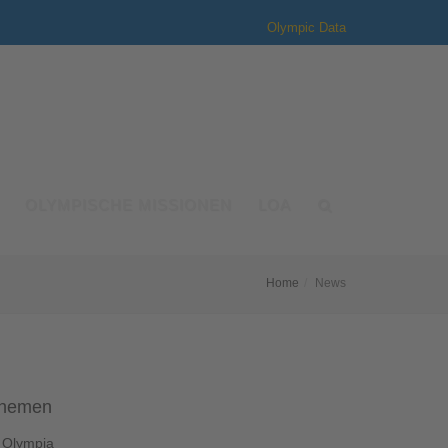
Olympic Data
OLYMPISCHE MISSIONEN
LOA
Home
News
hemen
Olympia