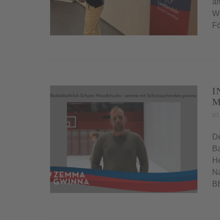
am
Wo
Fö
I
M
03
De
Ba
He
Na
BB