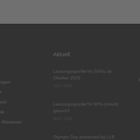
Aktuell
Leistungssportler*in (50%) ab
Oktober 2026
tungen
10.07.2026
t
port
Leistungssportler*in 50% (m/w/d)
gesucht!
hik
06.07.2026
 Missionen
Olympic Day presented by LLB