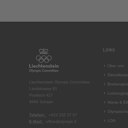
Links
Über uns
Dienstleis
Liechtenstein Olympic Committee
Breitenspor
Landstrasse 81
Leistungss
Postfach 427
9494 Schaan
Werte & Et
Olympische
Telefon:
+
423 232 37 57
LOA
E-Mail:
office@olympic.li