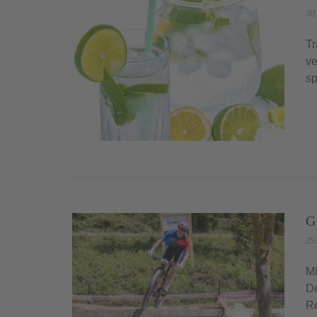
30
Tr
ve
sp
G
29
Mi
De
Re