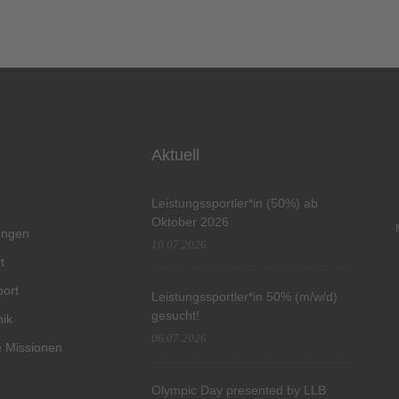
Aktuell
Leistungssportler*in (50%) ab
Oktober 2026
tungen
10.07.2026
t
port
Leistungssportler*in 50% (m/w/d)
gesucht!
hik
06.07.2026
 Missionen
Olympic Day presented by LLB