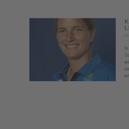
K
L
09
In
So
wi
ve
er