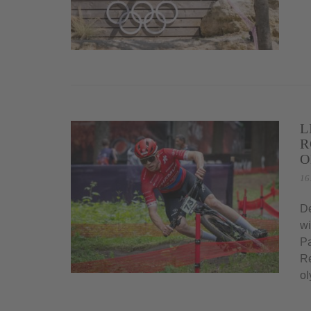
L
R
O
16
De
wi
Pa
Re
ol