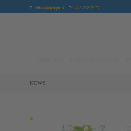
E:
office@olympic.li
T:
+423 232 37 57
ÜBER UNS
DIENSTLEISTUNGEN
B
NEWS
T