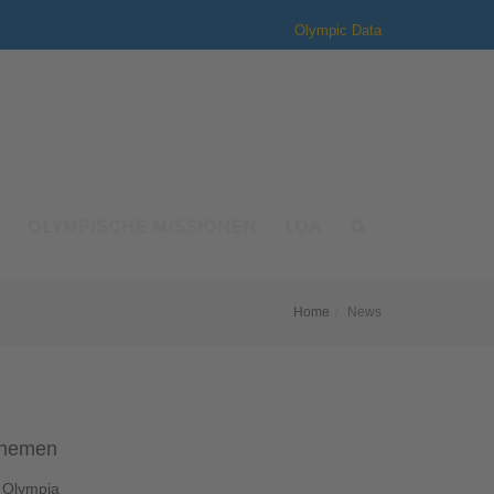
Olympic Data
OLYMPISCHE MISSIONEN
LOA
Home
News
hemen
Olympia