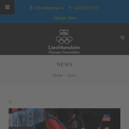
E:
office@olympic.li
T:
+423 232 37 57
Olympic Data
NEWS
Home
News