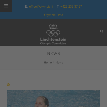
E:
office@olympic.li
T:
+423 232 37 57
Olympic Data
NEWS
Home
News