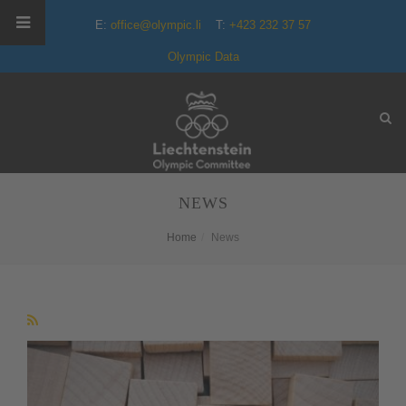
E:
office@olympic.li
T:
+423 232 37 57
Olympic Data
NEWS
Home
News