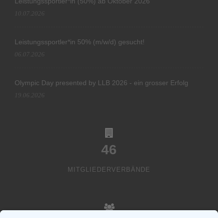
Leistungssportler*in (50%) ab Oktober 2026
10.07.2026
Leistungssportler*in 50% (m/w/d) gesucht!
06.07.2026
Olympic Day presented by LLB 2026 - ein grosser Erfolg
19.06.2026
46
MITGLIEDERVERBÄNDE