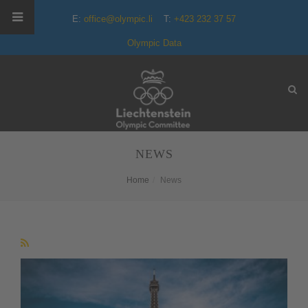
E:
office@olympic.li
T:
+423 232 37 57
Olympic Data
NEWS
Home
News