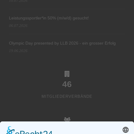
10.07.2026
Leistungssportler*in 50% (m/w/d) gesucht!
06.07.2026
Olympic Day presented by LLB 2026 - ein grosser Erfolg
19.06.2026
46
MITGLIEDERVERBÄNDE
20000