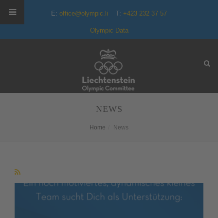
E:
office@olympic.li
T:
+423 232 37 57
Olympic Data
NEWS
Home
News