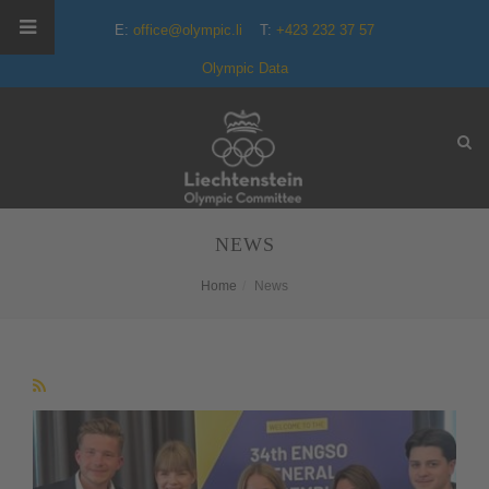
E:
office@olympic.li
T:
+423 232 37 57
Olympic Data
NEWS
Home
News